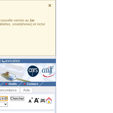
×
e nouvelle version au
1er
ablettes, smartphones) et inclut
Outils
Contact
oncordance
Aide