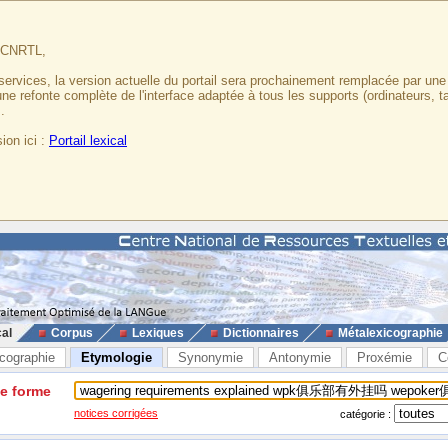
u CNRTL,
services, la version actuelle du portail sera prochainement remplacée par un
 une refonte complète de l'interface adaptée à tous les supports (ordinateurs, t
.
ion ici :
Portail lexical
cal
Corpus
Lexiques
Dictionnaires
Métalexicographie
cographie
Etymologie
Synonymie
Antonymie
Proxémie
C
ne forme
notices corrigées
catégorie :