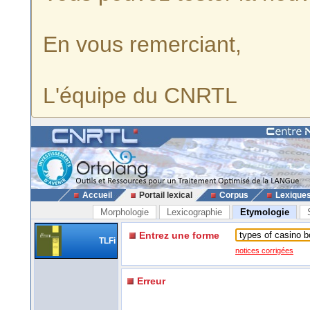
En vous remerciant,
L'équipe du CNRTL
Accueil
Portail lexical
Corpus
Lexique
Morphologie
Lexicographie
Etymologie
Entrez une forme
TLFi
notices corrigées
Erreur