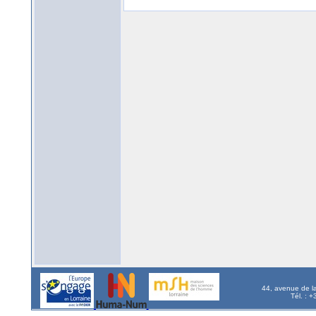
44, avenue de l
Tél. : 