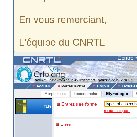
En vous remerciant,
L'équipe du CNRTL
Accueil
Portail lexical
Corpus
Lexique
Morphologie
Lexicographie
Etymologie
Entrez une forme
TLFi
notices corrigées
Erreur