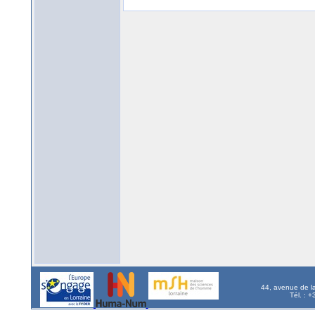
44, avenue de l
Tél. : 