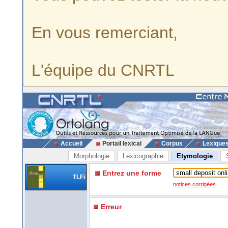
En vous remerciant,
L'équipe du CNRTL
Accueil
Portail lexical
Corpus
Lexique
Morphologie
Lexicographie
Etymologie
Entrez une forme
TLFi
notices corrigées
Erreur