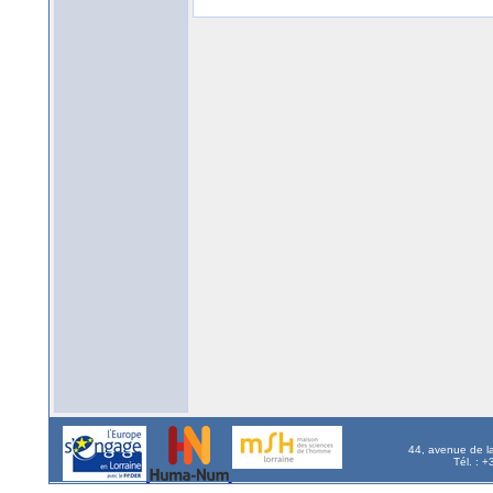
44, avenue de l
Tél. : 