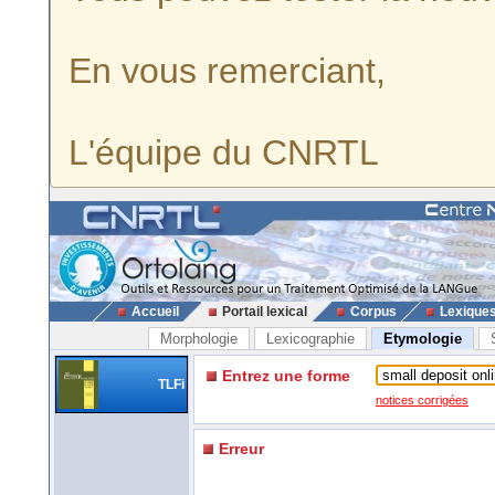
En vous remerciant,
L'équipe du CNRTL
Accueil
Portail lexical
Corpus
Lexique
Morphologie
Lexicographie
Etymologie
Entrez une forme
TLFi
notices corrigées
Erreur