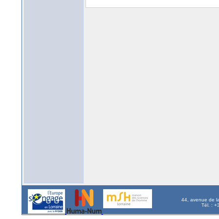
44, avenue de l
Tél. : 