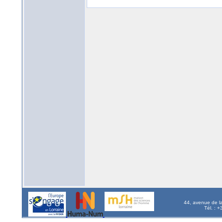
44, avenue de l
Tél. : 