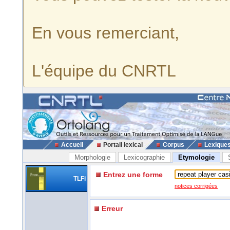
En vous remerciant,
L'équipe du CNRTL
Accueil
Portail lexical
Corpus
Lexique
Morphologie
Lexicographie
Etymologie
Entrez une forme
TLFi
notices corrigées
Erreur