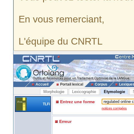
En vous remerciant,
L'équipe du CNRTL
Accueil
Portail lexical
Corpus
Lexique
Morphologie
Lexicographie
Etymologie
Entrez une forme
TLFi
notices corrigées
Erreur