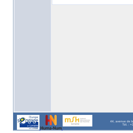
44, avenue de l
Tél. : 