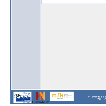
44, avenue de l
Tél. : 