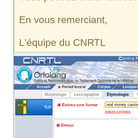
En vous remerciant,
L'équipe du CNRTL
Accueil
Portail lexical
Corpus
Lexique
Morphologie
Lexicographie
Etymologie
Entrez une forme
TLFi
notices corrigées
Erreur