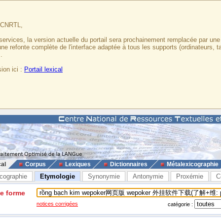
u CNRTL,
services, la version actuelle du portail sera prochainement remplacée par un
 une refonte complète de l'interface adaptée à tous les supports (ordinateurs, t
.
ion ici :
Portail lexical
cal
Corpus
Lexiques
Dictionnaires
Métalexicographie
cographie
Etymologie
Synonymie
Antonymie
Proxémie
C
ne forme
notices corrigées
catégorie :