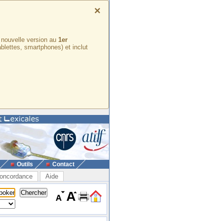
×
e nouvelle version au
1er
ablettes, smartphones) et inclut
Outils
Contact
oncordance
Aide