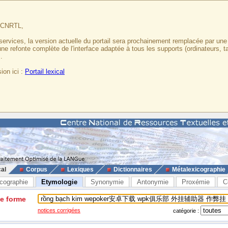
u CNRTL,
services, la version actuelle du portail sera prochainement remplacée par un
 une refonte complète de l'interface adaptée à tous les supports (ordinateurs, t
.
ion ici :
Portail lexical
cal
Corpus
Lexiques
Dictionnaires
Métalexicographie
cographie
Etymologie
Synonymie
Antonymie
Proxémie
C
ne forme
notices corrigées
catégorie :