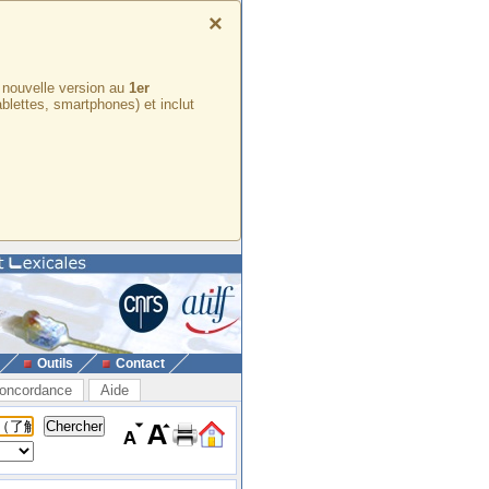
×
e nouvelle version au
1er
ablettes, smartphones) et inclut
Outils
Contact
oncordance
Aide