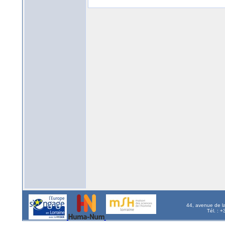
44, avenue de l
Tél. : 