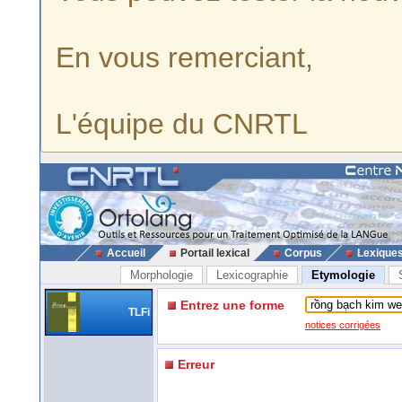
En vous remerciant,
L'équipe du CNRTL
Accueil
Portail lexical
Corpus
Lexique
Morphologie
Lexicographie
Etymologie
Entrez une forme
TLFi
notices corrigées
Erreur