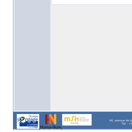
44, avenue de l
Tél. : 