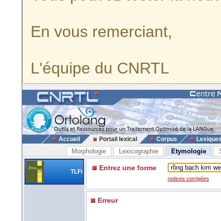
En vous remerciant,
L'équipe du CNRTL
Accueil
Portail lexical
Corpus
Lexique
Morphologie
Lexicographie
Etymologie
Entrez une forme
TLFi
notices corrigées
Erreur