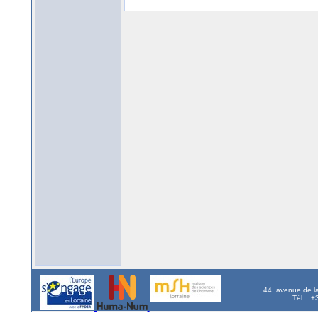
44, avenue de l
Tél. : 