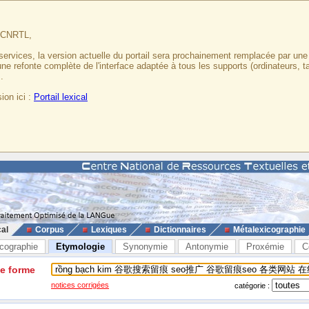
u CNRTL,
services, la version actuelle du portail sera prochainement remplacée par un
 une refonte complète de l'interface adaptée à tous les supports (ordinateurs, t
.
ion ici :
Portail lexical
cal
Corpus
Lexiques
Dictionnaires
Métalexicographie
cographie
Etymologie
Synonymie
Antonymie
Proxémie
C
ne forme
notices corrigées
catégorie :