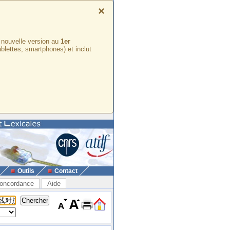
×
e nouvelle version au
1er
ablettes, smartphones) et inclut
Outils
Contact
oncordance
Aide