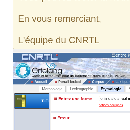
En vous remerciant,
L'équipe du CNRTL
Accueil
Portail lexical
Corpus
Lexique
Morphologie
Lexicographie
Etymologie
Entrez une forme
TLFi
notices corrigées
Erreur