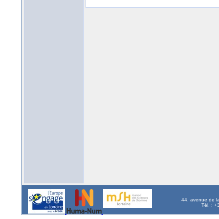
44, avenue de l
Tél. : 