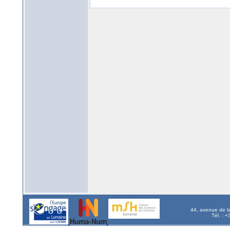
44, avenue de l
Tél. : 