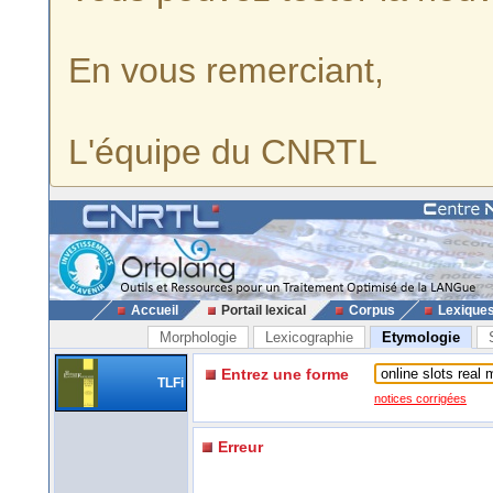
En vous remerciant,
L'équipe du CNRTL
Accueil
Portail lexical
Corpus
Lexique
Morphologie
Lexicographie
Etymologie
Entrez une forme
TLFi
notices corrigées
Erreur