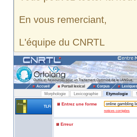
En vous remerciant,
L'équipe du CNRTL
Accueil
Portail lexical
Corpus
Lexique
Morphologie
Lexicographie
Etymologie
Entrez une forme
TLFi
notices corrigées
Erreur