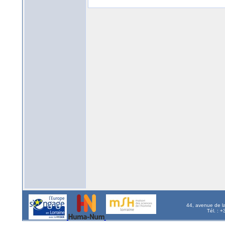
44, avenue de l
Tél. : 