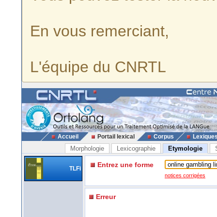
En vous remerciant,
L'équipe du CNRTL
Accueil
Portail lexical
Corpus
Lexique
Morphologie
Lexicographie
Etymologie
Entrez une forme
TLFi
notices corrigées
Erreur