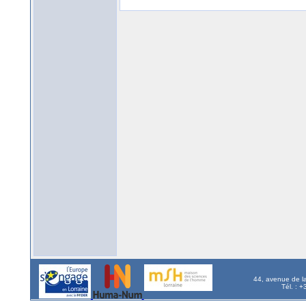
44, avenue de l
Tél. : 