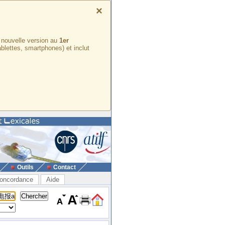
×
e nouvelle version au
1er
ablettes, smartphones) et inclut
Outils
Contact
oncordance
Aide