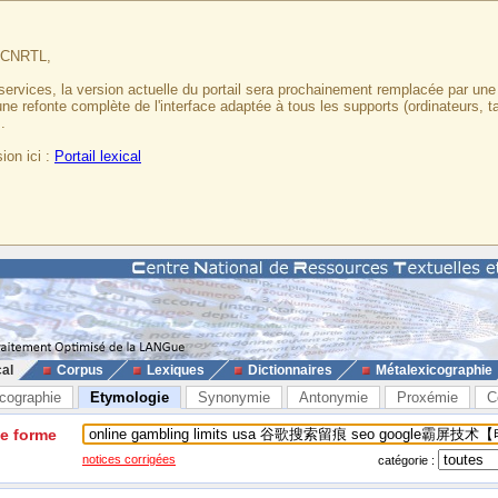
u CNRTL,
services, la version actuelle du portail sera prochainement remplacée par un
 une refonte complète de l'interface adaptée à tous les supports (ordinateurs, t
.
ion ici :
Portail lexical
cal
Corpus
Lexiques
Dictionnaires
Métalexicographie
cographie
Etymologie
Synonymie
Antonymie
Proxémie
C
ne forme
notices corrigées
catégorie :