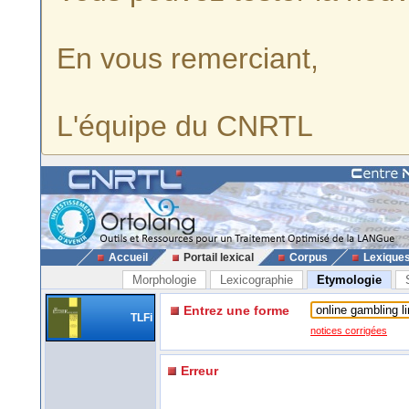
En vous remerciant,
L'équipe du CNRTL
Accueil
Portail lexical
Corpus
Lexique
Morphologie
Lexicographie
Etymologie
Entrez une forme
TLFi
notices corrigées
Erreur