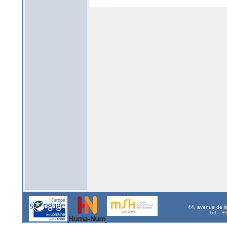
44, avenue de l
Tél. : 