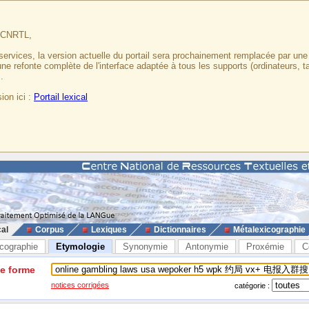
u CNRTL,
services, la version actuelle du portail sera prochainement remplacée par un
 une refonte complète de l'interface adaptée à tous les supports (ordinateurs, t
.
ion ici :
Portail lexical
cal
Corpus
Lexiques
Dictionnaires
Métalexicographie
cographie
Etymologie
Synonymie
Antonymie
Proxémie
C
ne forme
notices corrigées
catégorie :