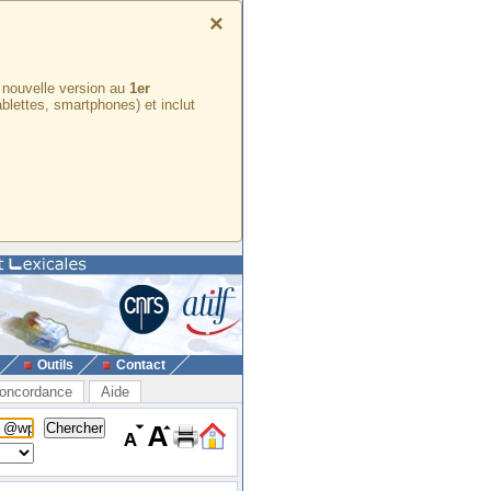
×
e nouvelle version au
1er
ablettes, smartphones) et inclut
Outils
Contact
oncordance
Aide