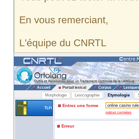
En vous remerciant,
L'équipe du CNRTL
Accueil
Portail lexical
Corpus
Lexique
Morphologie
Lexicographie
Etymologie
Entrez une forme
TLFi
notices corrigées
Erreur