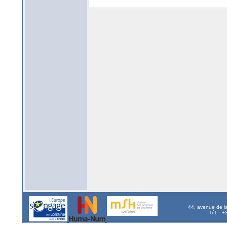
44, avenue de l
Tél. : 