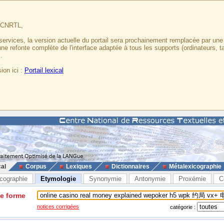
u CNRTL,
services, la version actuelle du portail sera prochainement remplacée par un
 une refonte complète de l'interface adaptée à tous les supports (ordinateurs, t
.
ion ici :
Portail lexical
cal
Corpus
Lexiques
Dictionnaires
Métalexicographie
cographie
Etymologie
Synonymie
Antonymie
Proxémie
C
ne forme
notices corrigées
catégorie :