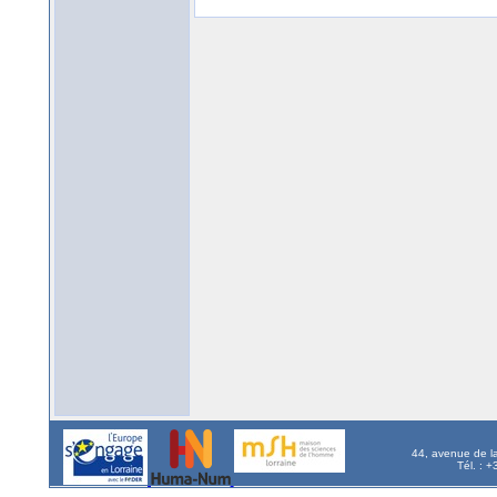
44, avenue de l
Tél. : 