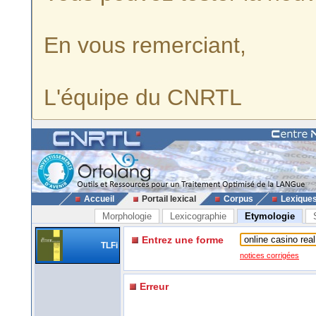
En vous remerciant,
L'équipe du CNRTL
Accueil
Portail lexical
Corpus
Lexique
Morphologie
Lexicographie
Etymologie
Entrez une forme
TLFi
notices corrigées
Erreur