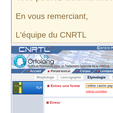
En vous remerciant,
L'équipe du CNRTL
Accueil
Portail lexical
Corpus
Lexique
Morphologie
Lexicographie
Etymologie
Entrez une forme
TLFi
notices corrigées
Erreur