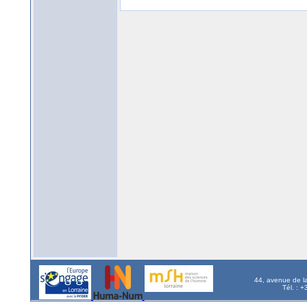
44, avenue de l
Tél. : 