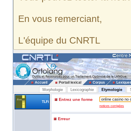
En vous remerciant,
L'équipe du CNRTL
Accueil
Portail lexical
Corpus
Lexique
Morphologie
Lexicographie
Etymologie
Entrez une forme
TLFi
notices corrigées
Erreur