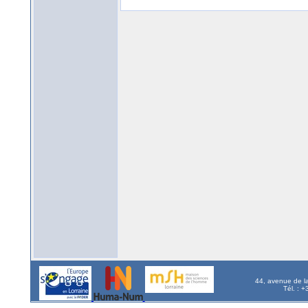
44, avenue de l
Tél. : 