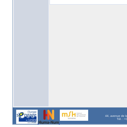
44, avenue de l
Tél. : 