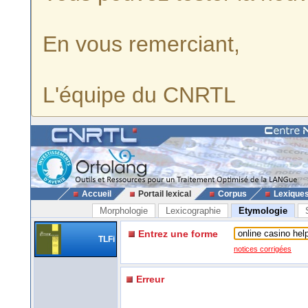
En vous remerciant,
L'équipe du CNRTL
Accueil
Portail lexical
Corpus
Lexique
Morphologie
Lexicographie
Etymologie
Entrez une forme
TLFi
notices corrigées
Erreur