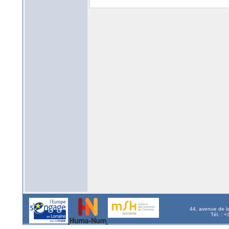
44, avenue de l
Tél. : 