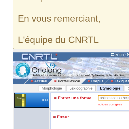
En vous remerciant,
L'équipe du CNRTL
Accueil
Portail lexical
Corpus
Lexique
Morphologie
Lexicographie
Etymologie
Entrez une forme
TLFi
notices corrigées
Erreur