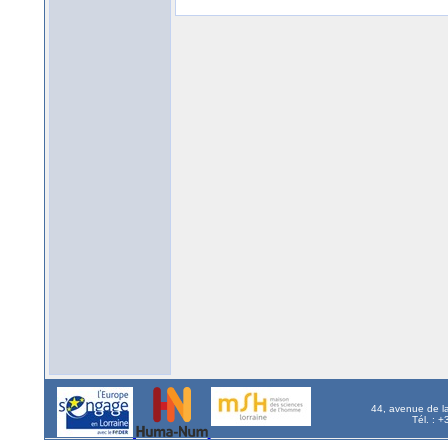
44, avenue de l
Tél. : 