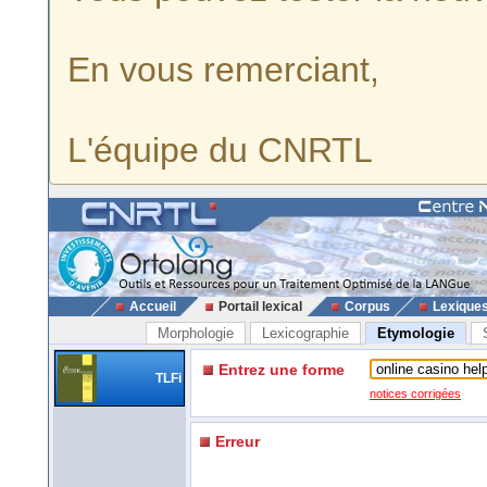
En vous remerciant,
L'équipe du CNRTL
Accueil
Portail lexical
Corpus
Lexique
Morphologie
Lexicographie
Etymologie
Entrez une forme
TLFi
notices corrigées
Erreur