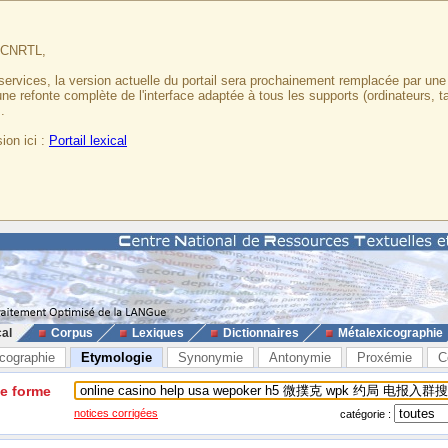
u CNRTL,
services, la version actuelle du portail sera prochainement remplacée par un
 une refonte complète de l'interface adaptée à tous les supports (ordinateurs, t
.
ion ici :
Portail lexical
cal
Corpus
Lexiques
Dictionnaires
Métalexicographie
cographie
Etymologie
Synonymie
Antonymie
Proxémie
C
ne forme
notices corrigées
catégorie :