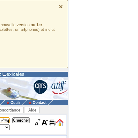
×
e nouvelle version au
1er
ablettes, smartphones) et inclut
Outils
Contact
oncordance
Aide