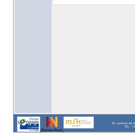
44, avenue de l
Tél. : 