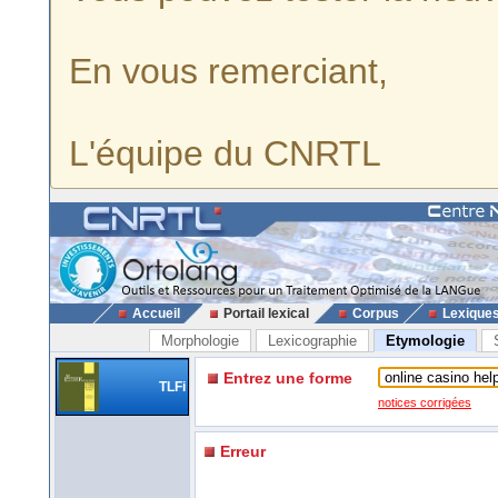
En vous remerciant,
L'équipe du CNRTL
Accueil
Portail lexical
Corpus
Lexique
Morphologie
Lexicographie
Etymologie
Entrez une forme
TLFi
notices corrigées
Erreur