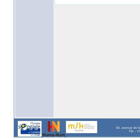
44, avenue de l
Tél. : 