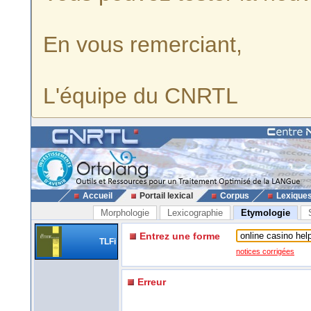
En vous remerciant,
L'équipe du CNRTL
Accueil
Portail lexical
Corpus
Lexique
Morphologie
Lexicographie
Etymologie
Entrez une forme
TLFi
notices corrigées
Erreur