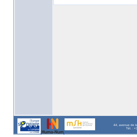
44, avenue de l
Tél. : 