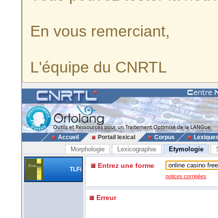
En vous remerciant,
L'équipe du CNRTL
Accueil
Portail lexical
Corpus
Lexique
Morphologie
Lexicographie
Etymologie
Entrez une forme
TLFi
notices corrigées
Erreur