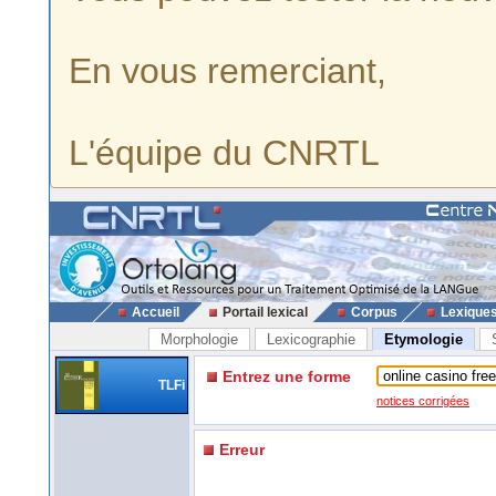
En vous remerciant,
L'équipe du CNRTL
Accueil
Portail lexical
Corpus
Lexique
Morphologie
Lexicographie
Etymologie
Entrez une forme
TLFi
notices corrigées
Erreur