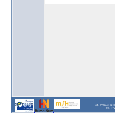
44, avenue de l
Tél. : 