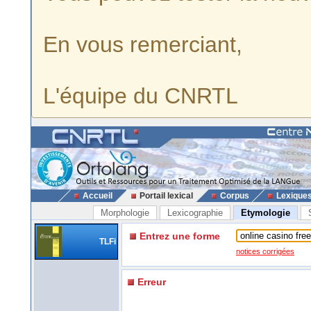
En vous remerciant,
L'équipe du CNRTL
Accueil
Portail lexical
Corpus
Lexique
Morphologie
Lexicographie
Etymologie
Entrez une forme
TLFi
notices corrigées
Erreur