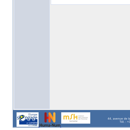
44, avenue de l
Tél. : 