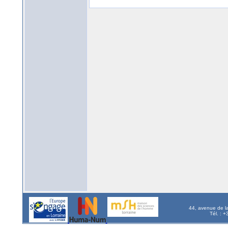
44, avenue de l
Tél. : 