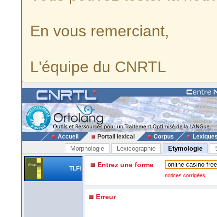
En vous remerciant,
L'équipe du CNRTL
Accueil
Portail lexical
Corpus
Lexique
Morphologie
Lexicographie
Etymologie
Entrez une forme
TLFi
notices corrigées
Erreur