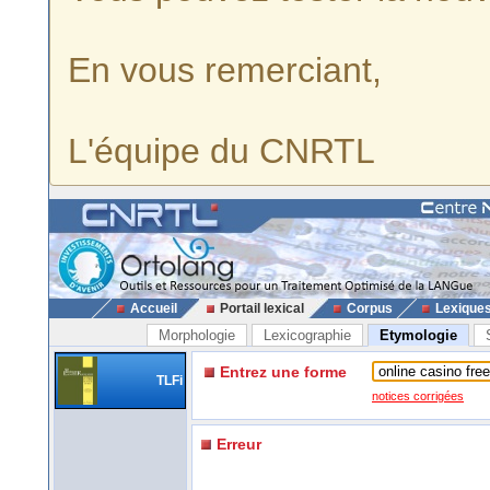
En vous remerciant,
L'équipe du CNRTL
Accueil
Portail lexical
Corpus
Lexique
Morphologie
Lexicographie
Etymologie
Entrez une forme
TLFi
notices corrigées
Erreur