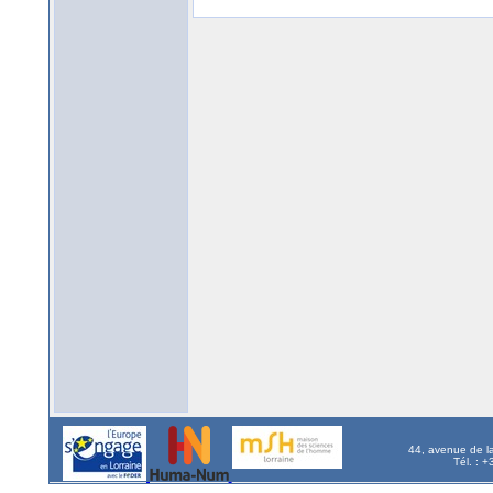
44, avenue de l
Tél. : 