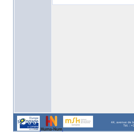
44, avenue de l
Tél. : 