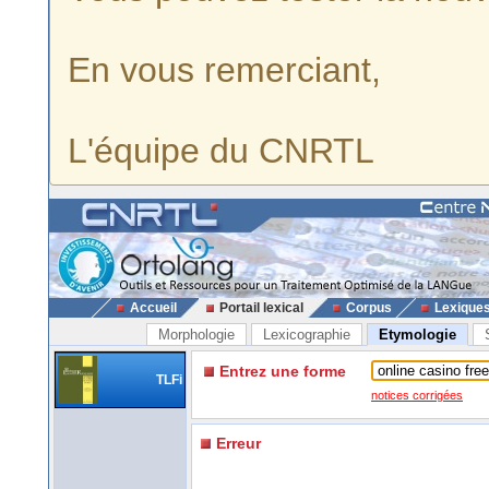
En vous remerciant,
L'équipe du CNRTL
Accueil
Portail lexical
Corpus
Lexique
Morphologie
Lexicographie
Etymologie
Entrez une forme
TLFi
notices corrigées
Erreur