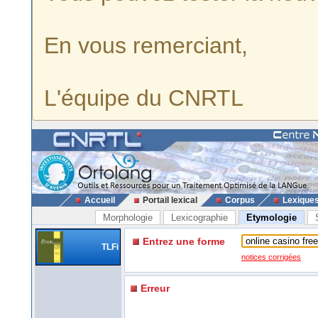
En vous remerciant,
L'équipe du CNRTL
Accueil
Portail lexical
Corpus
Lexique
Morphologie
Lexicographie
Etymologie
Entrez une forme
TLFi
notices corrigées
Erreur