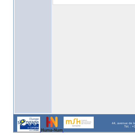
44, avenue de l
Tél. : 