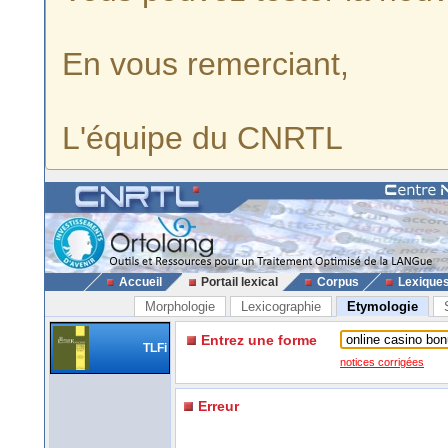
En vous remerciant,
L'équipe du CNRTL
Accueil
Portail lexical
Corpus
Lexique
Morphologie
Lexicographie
Etymologie
Entrez une forme
TLFi
notices corrigées
Erreur