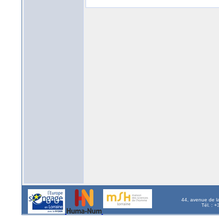
44, avenue de l
Tél. : 