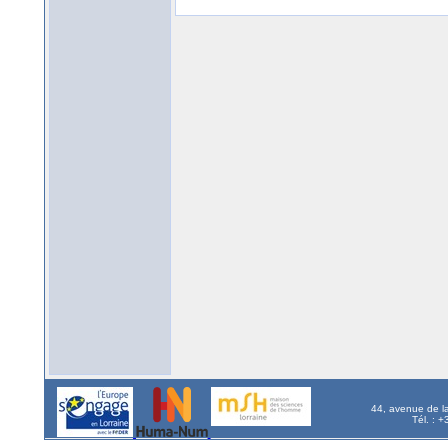
44, avenue de l
Tél. : 