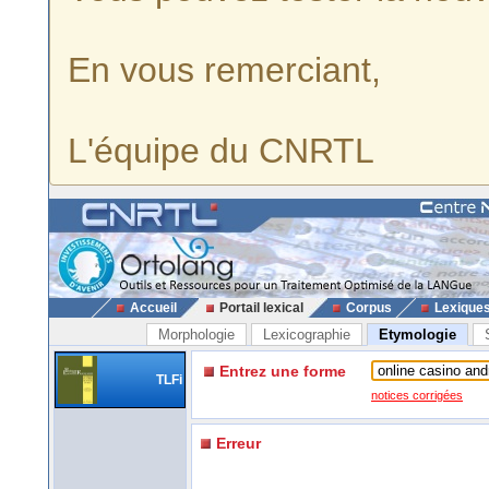
En vous remerciant,
L'équipe du CNRTL
Accueil
Portail lexical
Corpus
Lexique
Morphologie
Lexicographie
Etymologie
Entrez une forme
TLFi
notices corrigées
Erreur