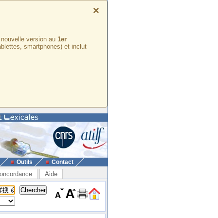
×
e nouvelle version au
1er
ablettes, smartphones) et inclut
Outils
Contact
oncordance
Aide