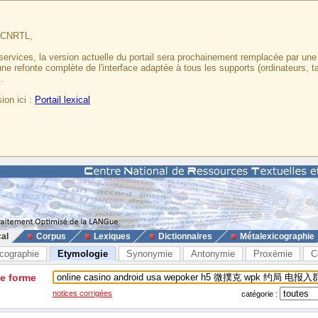
u CNRTL,
services, la version actuelle du portail sera prochainement remplacée par un
 une refonte complète de l'interface adaptée à tous les supports (ordinateurs, t
.
ion ici :
Portail lexical
cal
Corpus
Lexiques
Dictionnaires
Métalexicographie
cographie
Etymologie
Synonymie
Antonymie
Proxémie
C
ne forme
notices corrigées
catégorie :