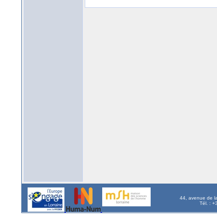
44, avenue de l
Tél. : 