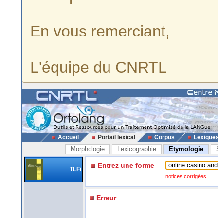
En vous remerciant,
L'équipe du CNRTL
Accueil
Portail lexical
Corpus
Lexique
Morphologie
Lexicographie
Etymologie
Entrez une forme
TLFi
notices corrigées
Erreur