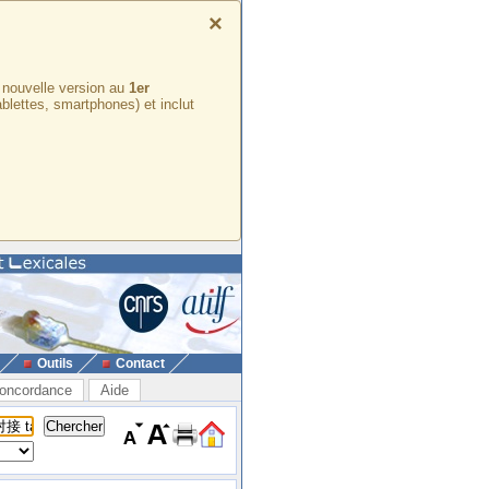
×
e nouvelle version au
1er
ablettes, smartphones) et inclut
Outils
Contact
oncordance
Aide