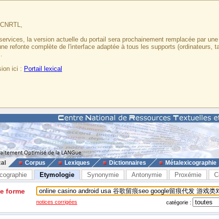
u CNRTL,
services, la version actuelle du portail sera prochainement remplacée par un
 une refonte complète de l'interface adaptée à tous les supports (ordinateurs, t
.
ion ici :
Portail lexical
cal
Corpus
Lexiques
Dictionnaires
Métalexicographie
cographie
Etymologie
Synonymie
Antonymie
Proxémie
C
ne forme
notices corrigées
catégorie :