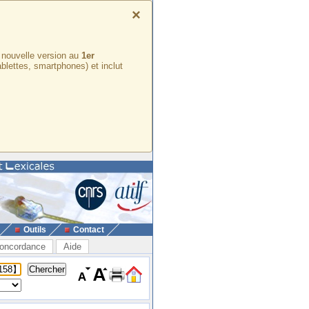
×
e nouvelle version au
1er
ablettes, smartphones) et inclut
Outils
Contact
oncordance
Aide