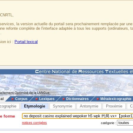
u CNRTL,
services, la version actuelle du portail sera prochainement remplacée par un
 une refonte complète de l'interface adaptée à tous les supports (ordinateurs, t
.
ion ici :
Portail lexical
cal
Corpus
Lexiques
Dictionnaires
Métalexicographie
cographie
Etymologie
Synonymie
Antonymie
Proxémie
C
ne forme
notices corrigées
catégorie :