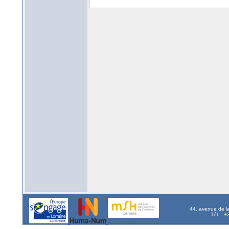
44, avenue de l
Tél. : 