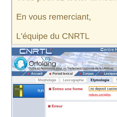
En vous remerciant,
L'équipe du CNRTL
Accueil
Portail lexical
Corpus
Lexique
Morphologie
Lexicographie
Etymologie
Entrez une forme
TLFi
notices corrigées
Erreur