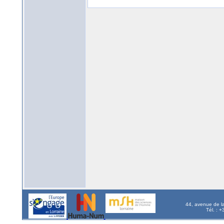
44, avenue de l
Tél. : 