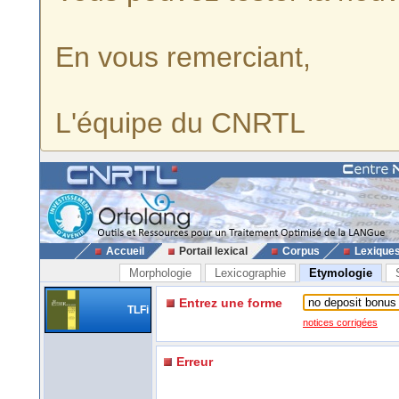
En vous remerciant,
L'équipe du CNRTL
Accueil
Portail lexical
Corpus
Lexique
Morphologie
Lexicographie
Etymologie
Entrez une forme
TLFi
notices corrigées
Erreur