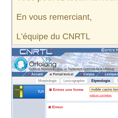
En vous remerciant,
L'équipe du CNRTL
Accueil
Portail lexical
Corpus
Lexique
Morphologie
Lexicographie
Etymologie
Entrez une forme
TLFi
notices corrigées
Erreur