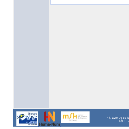
44, avenue de l
Tél. : 