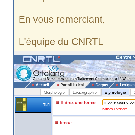
En vous remerciant,
L'équipe du CNRTL
Accueil
Portail lexical
Corpus
Lexique
Morphologie
Lexicographie
Etymologie
Entrez une forme
TLFi
notices corrigées
Erreur