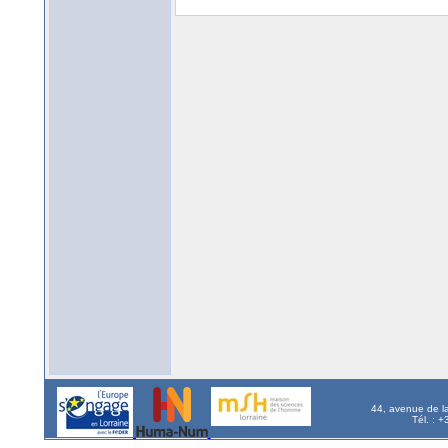
44, avenue de l
Tél. : 