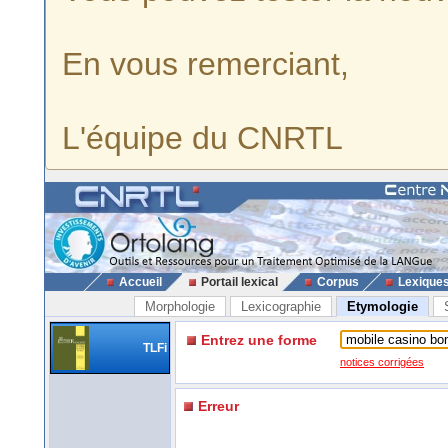
En vous remerciant,
L'équipe du CNRTL
Accueil
Portail lexical
Corpus
Lexique
Morphologie
Lexicographie
Etymologie
Entrez une forme
TLFi
notices corrigées
Erreur