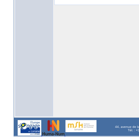
44, avenue de l
Tél. : 